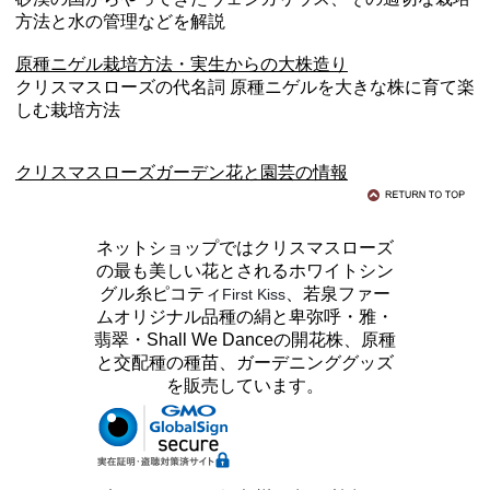
方法と水の管理などを解説
原種ニゲル栽培方法・実生からの大株造り
クリスマスローズの代名詞 原種ニゲルを大きな株に育て楽
しむ栽培方法
クリスマスローズガーデン花と園芸の情報
ネットショップではクリスマスローズ
の最も美しい花とされるホワイトシン
グル糸ピコティ
、若泉ファー
First Kiss
ムオリジナル品種の絹と卑弥呼・雅・
翡翠・Shall We Danceの開花株、原種
と交配種の種苗、ガーデニンググッズ
を販売しています。