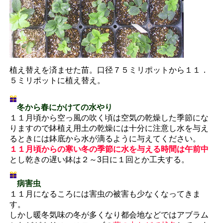
植え替えを済ませた苗。口径７５ミリポットから１１．
５ミリポットに植え替え。
冬から春にかけての水やり
１１月頃から空っ風の吹く頃は空気の乾燥した季節にな
りますので鉢植え用土の乾燥には十分に注意し水を与え
るときには鉢底から水が滴るように与えてください。
１１月頃からの寒い冬の季節に水を与える時間は午前中
とし乾きの遅い鉢は２～3日に１回とか工夫する。
病害虫
１１月になるころには害虫の被害も少なくなってきま
す。
しかし暖冬気味の冬が多くなり都会地などではアブラム