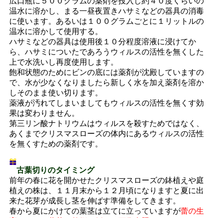
広口瓶に５００グラムの薬剤を投入し約４０度くらいの
温水に溶かし、まる一昼夜置きハサミなどの器具の消毒
に使います。あるいは１００グラムごとに１リットルの
温水に溶かして使用する。
ハサミなどの器具は使用後１０分程度溶液に浸けてか
ら、ハサミについたであろうウィルスの活性を無くした
上で水洗いし再度使用します。
飽和状態のためにビンの底には薬剤が沈殿していますの
で、水が少なくなりましたら新しく水を加え薬剤を溶か
しそのまま使い切ります。
薬液が汚れてしまいましてもウィルスの活性を無くす効
果は変わりません。
第三リン酸ナトリウムはウィルスを殺すためではなく、
あくまでクリスマスローズの体内にあるウィルスの活性
を無くすための薬剤です。
古葉切りのタイミング
前年の春に花を開かせたクリスマスローズの鉢植えや庭
植えの株は、１１月末から１２月頃になりますと夏に出
来た花芽が成長し茎を伸ばす準備をしてきます。
春から夏にかけての葉茎は立てに立っていますが
蕾の生