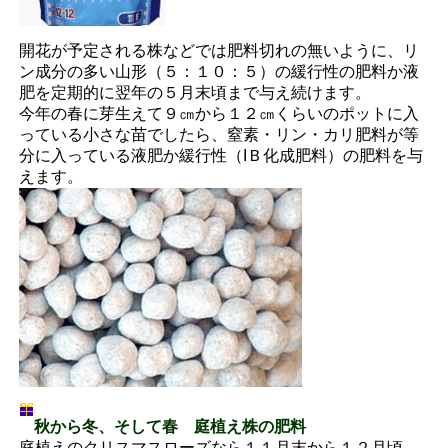
開花が予定される株などでは肥料切れの無いように、リ
ン成分の多い山形（５：１０：５）の緩行性の肥料か液
肥を定期的に翌年の５月末頃まで与え続けます。
今年の春に芽生えて９㎝から１２㎝くらいのポットに入
っている小さな苗でしたら、窒素・リン・カリ肥料が等
分に入っている液肥か緩行性（IＢ化成肥料）の肥料を与
えます。
秋から冬、そして春 庭植え株の肥料
庭植えのクリスマスローズなら１１月末から１２月頃