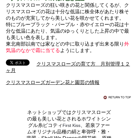
クリスマスローズの狂い咲きの花と関係してくるが、ク
リスマスローズの花は十分な低温に株全体があたり株そ
のものが充実してから美しい花を咲かせてくれます。
特にブルーブラック・パープル・赤やイエローの花は十
分な低温にあたり、気温のゆっくりとした上昇の中で最
も美しい色を表します。
東北南部以南では家などの中に取り込まず出来る限り
外
気温のなかで霜に当てる
ようにします。
クリスマスローズの育て方 月別管理１２
ヶ月
クリスマスローズガーデン花と園芸の情報
ネットショップではクリスマスローズ
の最も美しい花とされるホワイトシン
グル糸ピコティ
、若泉ファー
First Kiss
ムオリジナル品種の絹と卑弥呼・雅・