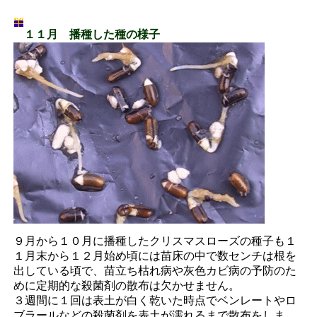
１１月 播種した種の様子
９月から１０月に播種したクリスマスローズの種子も１
１月末から１２月始め頃には苗床の中で数センチは根を
出している頃で、苗立ち枯れ病や灰色カビ病の予防のた
めに定期的な殺菌剤の散布は欠かせません。
３週間に１回は表土が白く乾いた時点でベンレートやロ
ブラールなどの殺菌剤を表土が濡れるまで散布をしま