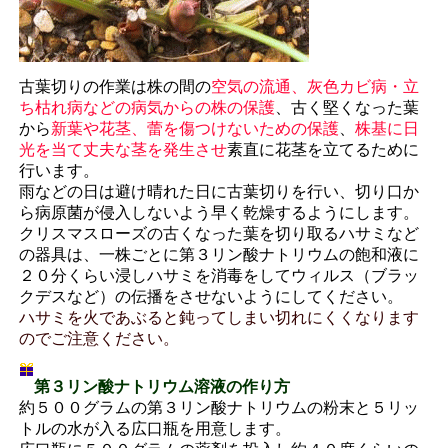
古葉切りの作業は株の間の
空気の流通、灰色カビ病・立
ち枯れ病などの病気からの株の保護
、古く堅くなった葉
から
新葉や花茎、蕾を傷つけないための保護
、
株基に日
光を当て丈夫な茎を発生させ
素直に花茎を立てるために
行います。
雨などの日は避け晴れた日に古葉切りを行い、切り口か
ら病原菌が侵入しないよう早く乾燥するようにします。
クリスマスローズの古くなった葉を切り取るハサミなど
の器具は、一株ごとに第３リン酸ナトリウムの飽和液に
２０分くらい浸しハサミを消毒をしてウィルス（ブラッ
クデスなど）の伝播をさせないようにしてください。
ハサミを火であぶると鈍ってしまい切れにくくなります
のでご注意ください。
第３リン酸ナトリウム溶液の作り方
約５００グラムの第３リン酸ナトリウムの粉末と５リッ
トルの水が入る広口瓶を用意します。