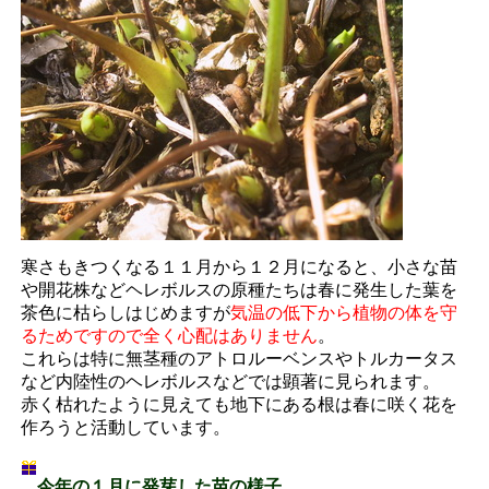
寒さもきつくなる１１月から１２月になると、小さな苗
や開花株などヘレボルスの原種たちは春に発生した葉を
茶色に枯らしはじめますが
気温の低下から植物の体を守
るためですので全く心配はありません
。
これらは特に無茎種のアトロルーベンスやトルカータス
など内陸性のヘレボルスなどでは顕著に見られます。
赤く枯れたように見えても地下にある根は春に咲く花を
作ろうと活動しています。
今年の１月に発芽した苗の様子