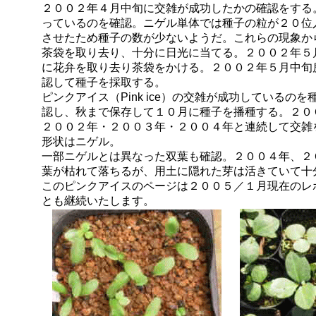
２００２年４月中旬に交雑が成功したかの確認をする
っているのを確認。ニゲル単体では種子の粒が２０位
させたため種子の数が少ないようだ。これらの現象か
茶袋を取り去り、十分に日光に当てる。２００２年５
に花弁を取り去り茶袋をかける。２００２年５月中旬
認して種子を採取する。
ピンクアイス（Pink ice）の交雑が成功しているの
認し、秋まで保存して１０月に種子を播種する。２０
２００２年・２００３年・２００４年と連続して交雑
形状はニゲル。
一部ニゲルとは異なった双葉も確認。２００４年、２
葉が枯れて落ちるが、用土に隠れた芽は活きていて十
このピンクアイスのページは２００５／１月現在のレ
とも継続いたします。