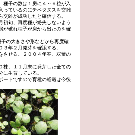
。種子の数は１房に４～６粒が入
入っているのにチベタヌスを交雑
ら交雑が成功したと確信する。
月初旬、再度種が紛失しないよう
房が破れ種子が房から出たのを確
を種子の大きさや形などから再度確
０３年２月発芽を確認する。
をさせる。２００４年春、双葉の
０株、１１月末に発芽した全ての
分に生育している。
ポートですので育種の経過は今後