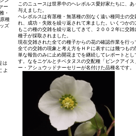
シン
このニュースは世界中のヘレボルス愛好家たちに、あ
ァー
与えました。
雅・
ヘレボルスは有茎種・無茎種の別なく遠い種同士の交
、原種
れ、成功・失敗を繰り返されて来ました。いくつかの方法を
ッズ
もこの種の交雑を繰り返してきて、２００２年に交雑
種子が採取されました。
現在交雑された全ての種子からの花の確認作業を行っ
全ての交雑の現象と考え方をＨＰに表すには幾つもの
単な報告のみに止め開花までを継続してレポートとし
す。なをニゲルとチベタヌスの交配種「ピンクアイス
報は
ー・アシュウッドナーセリーが名付けた品種名です。
によ