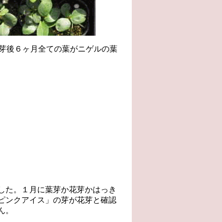
発芽後６ヶ月全ての葉がニゲルの葉
した。１月に葉芽か花芽かはっき
ピンクアイス」の芽が花芽と確認
ん。