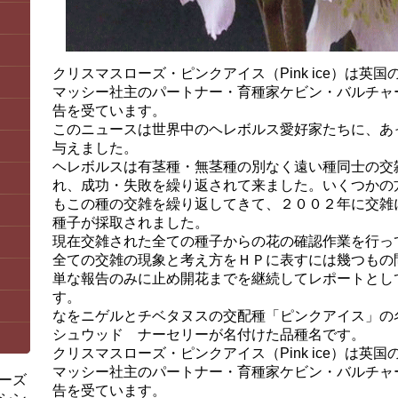
クリスマスローズ・ピンクアイス（Pink ice）は英
マッシー社主のパートナー・育種家ケビン・バルチャ
告を受ています。
このニュースは世界中のヘレボルス愛好家たちに、あ
与えました。
ヘレボルスは有茎種・無茎種の別なく遠い種同士の交
れ、成功・失敗を繰り返されて来ました。いくつかの方法を
もこの種の交雑を繰り返してきて、２００２年に交雑
種子が採取されました。
現在交雑された全ての種子からの花の確認作業を行っ
全ての交雑の現象と考え方をＨＰに表すには幾つもの
単な報告のみに止め開花までを継続してレポートとし
す。
なをニゲルとチベタヌスの交配種「ピンクアイス」の
シュウッド ナーセリーが名付けた品種名です。
クリスマスローズ・ピンクアイス（Pink ice）は英
マッシー社主のパートナー・育種家ケビン・バルチャ
ーズ
告を受ています。