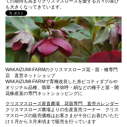
ての期待も高まりクリスマスローズを愛する方々の喜び
も大きくなってきています。
WAKAIZUMI-FARMのクリスマスローズ花・苗・種専門
店 直営ネットショップ
WAKAIZUMI-FARMで育種改良した糸ピコティダブルや
オリジナル品種、翡翠・卑弥呼・絹などの種子と苗・開
花株産直の専門ネットショッピングに
クリスマスローズ産直農場 花苗専門 直売カレンダー
クリスマスローズ農場よりの生産直売コーナー クリス
マスローズの販売価格はお客さまが十分にお喜びいただ
け１月から３月末頃まで販売を行っています