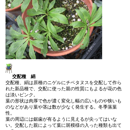
交配種 絹
交配種、絹は原種のニゲルにチベタヌスを交配して作ら
れた新品種で、交配に使った親の性質にもよるが花の色
は淡いピンク。
葉の形状は肉厚で色が濃く変化し幅の広いものや狭いも
のなどがあり葉や茎は数が少なく発生する。冬季落葉
性。
葉の周辺には鋸歯が有るように見えるが尖ってはいな
い。交配した親によって葉に斑模様の入った種類も出て