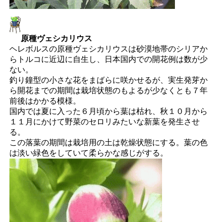
原種ヴェシカリウス
ヘレボルスの原種ヴェシカリウスは砂漠地帯のシリアか
らトルコに近辺に自生し、日本国内での開花例は数が少
ない。
釣り鐘型の小さな花をまばらに咲かせるが、実生発芽か
ら開花までの期間は栽培状態のもよるが少なくとも７年
前後はかかる模様。
国内では夏に入った６月頃から葉は枯れ、秋１０月から
１１月にかけて野菜のセロリみたいな新葉を発生させ
る。
この落葉の期間は栽培用の土は乾燥状態にする。葉の色
は淡い緑色をしていて柔らかな感じがする。