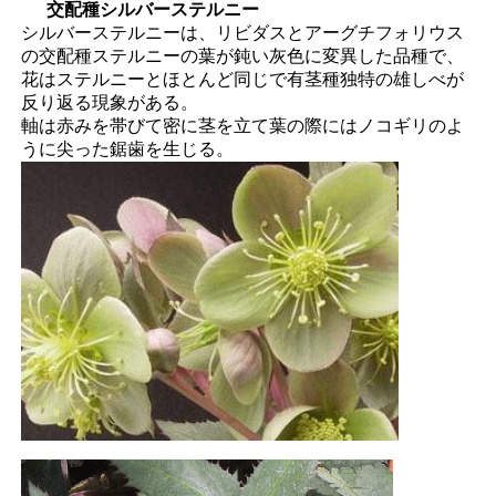
交配種シルバーステルニー
シルバーステルニーは、リビダスとアーグチフォリウス
の交配種ステルニーの葉が鈍い灰色に変異した品種で、
花はステルニーとほとんど同じで有茎種独特の雄しべが
反り返る現象がある。
軸は赤みを帯びて密に茎を立て葉の際にはノコギリのよ
うに尖った鋸歯を生じる。