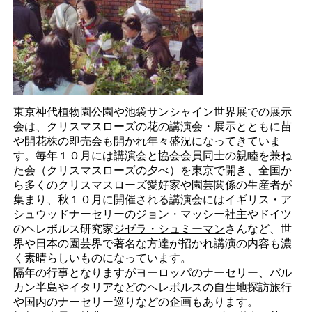
東京神代植物園公園や池袋サンシャイン世界展での展示
会は、クリスマスローズの花の講演会・展示とともに苗
や開花株の即売会も開かれ年々盛況になってきていま
す。毎年１０月には講演会と協会会員同士の親睦を兼ね
た会（クリスマスローズの夕べ）を東京で開き、全国か
ら多くのクリスマスローズ愛好家や園芸関係の生産者が
集まり、秋１０月に開催される講演会にはイギリス・ア
シュウッドナーセリーの
ジョン・マッシー社主
やドイツ
のヘレボルス研究家
ジゼラ・シュミーマン
さんなど、世
界や日本の園芸界で著名な方達が招かれ講演の内容も濃
く素晴らしいものになっています。
隔年の行事となりますがヨーロッパのナーセリー、バル
カン半島やイタリアなどのヘレボルスの自生地探訪旅行
や国内のナーセリー巡りなどの企画もあります。