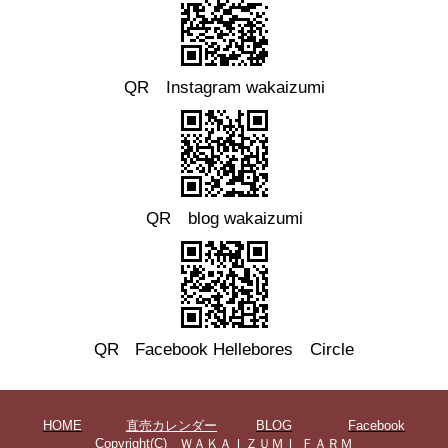
QR Instagram wakaizumi
QR blog wakaizumi
QR
Facebook
Hellebores Circle
HOME
直売カレンダー
BLOG
Facebook
Copyright(C) ＷＡＫＡＩＺＵＭＩ ＦＡＲＭ