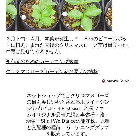
３月下旬～４月、本葉が発生し７．５㎝のビニールポッ
トに植えこまれた直後のクリスマスローズ苗は目立った
生育は見せてくれません。
初心者のためのガーデニング教室
クリスマスローズガーデン花と園芸の情報
ネットショップではクリスマスローズ
の最も美しい花とされるホワイトシン
グル糸ピコティ
、若泉ファー
First Kiss
ムオリジナル品種の絹と卑弥呼・雅・
翡翠・Shall We Danceの開花株、原種
と交配種の種苗、ガーデニンググッズ
を販売しています。