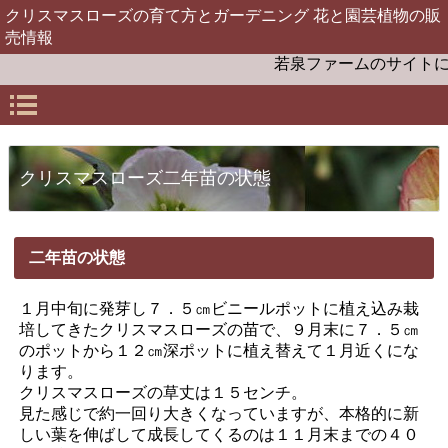
クリスマスローズの育て方とガーデニング 花と園芸植物の販
売情報
若泉ファームのサイトによ
クリスマスローズ二年苗の状態
二年苗の状態
１月中旬に発芽し７．５㎝ビニールポットに植え込み栽
培してきたクリスマスローズの苗で、９月末に７．５㎝
のポットから１２㎝深ポットに植え替えて１月近くにな
ります。
クリスマスローズの草丈は１５センチ。
見た感じで約一回り大きくなっていますが、本格的に新
しい葉を伸ばして成長してくるのは１１月末までの４０