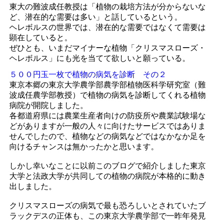
東大の難波成任教授は「植物の栽培方法が分からないな
ど、潜在的な需要は多い」と話しているという。
ヘレボルスの世界では、潜在的な需要ではなくて需要は
顕在していると。
ぜひとも、いまだマイナーな植物「クリスマスローズ・
ヘレボルス」にも光を当てて欲しいと願っている。
５００円玉一枚で植物の病気を診断 その２
東京本郷の東京大学農学部農学部植物医科学研究室（難
波成任農学部教授）で植物の病気を診断してくれる植物
病院が開院しました。
各都道府県には農業生産者向けの防疫所や農業試験場な
どがありますが一般の人々に向けたサービスではありま
せんでしたので、植物などの病気などではなかなか足を
向けるチャンスは無かったかと思います。
しかし幸いなことに以前このブログで紹介しました東京
大学と法政大学が共同しての植物の病院が本格的に動き
出しました。
クリスマスローズの病気で最も恐ろしいとされていたブ
ラックデスの正体も、この東京大学農学部で一昨年発見