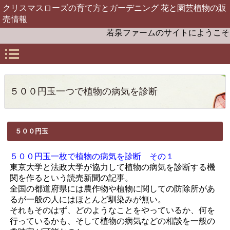
クリスマスローズの育て方とガーデニング 花と園芸植物の販
売情報
若泉ファームのサイトにようこそ。お
５００円玉一つで植物の病気を診断
５００円玉
５００円玉一枚で植物の病気を診断 その１
東京大学と法政大学が協力して植物の病気を診断する機
関を作るという読売新聞の記事。
全国の都道府県には農作物や植物に関しての防除所があ
るが一般の人にはほとんど馴染みが無い。
それもそのはず、どのようなことをやっているか、何を
行っているかも、そして植物の病気などの相談を一般の