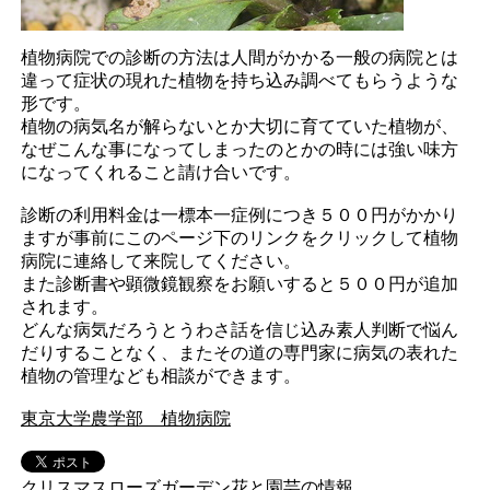
植物病院での診断の方法は人間がかかる一般の病院とは
違って症状の現れた植物を持ち込み調べてもらうような
形です。
植物の病気名が解らないとか大切に育てていた植物が、
なぜこんな事になってしまったのとかの時には強い味方
になってくれること請け合いです。
診断の利用料金は一標本一症例につき５００円がかかり
ますが事前にこのページ下のリンクをクリックして植物
病院に連絡して来院してください。
また診断書や顕微鏡観察をお願いすると５００円が追加
されます。
どんな病気だろうとうわさ話を信じ込み素人判断で悩ん
だりすることなく、またその道の専門家に病気の表れた
植物の管理なども相談ができます。
東京大学農学部 植物病院
クリスマスローズガーデン花と園芸の情報